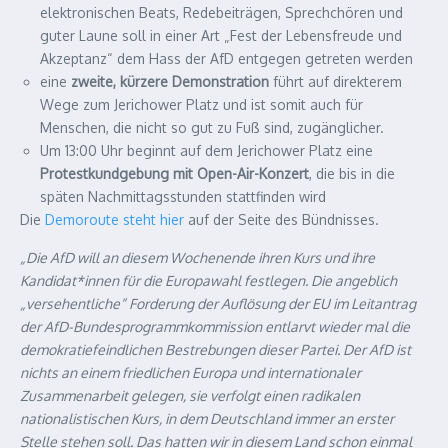
elektronischen Beats, Redebeiträgen, Sprechchören und
guter Laune soll in einer Art „Fest der Lebensfreude und
Akzeptanz“ dem Hass der AfD entgegen getreten werden
eine
zweite, kürzere Demonstration
führt auf direkterem
Wege zum Jerichower Platz und ist somit auch für
Menschen, die nicht so gut zu Fuß sind, zugänglicher.
Um 13:00 Uhr beginnt auf dem Jerichower Platz eine
Protestkundgebung mit Open-Air-Konzert
, die bis in die
späten Nachmittagsstunden stattfinden wird
Die
Demoroute steht hier
auf der Seite des Bündnisses.
„Die AfD will an diesem Wochenende ihren Kurs und ihre
Kandidat*innen für die Europawahl festlegen. Die angeblich
„versehentliche“ Forderung der Auflösung der EU im Leitantrag
der AfD-Bundesprogrammkommission entlarvt wieder mal die
demokratiefeindlichen Bestrebungen dieser Partei. Der AfD ist
nichts an einem friedlichen Europa und internationaler
Zusammenarbeit gelegen, sie verfolgt einen radikalen
nationalistischen Kurs, in dem Deutschland immer an erster
Stelle stehen soll. Das hatten wir in diesem Land schon einmal