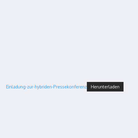
Einladung-zur-hybriden-Pressekonferenz
Herunterladen