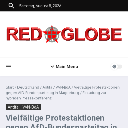
Zum Inhalt springen
Samstag, August 8, 2026
Main Menu
Start
/
Deutschland
/
Antifa
/
VVN-BdA
/
Vielfältige Protestaktionen
gegen AfD-Bundesparteitag in Magdeburg / Einladung zur
hybriden Pressekonferenz
Antifa
VVN-BdA
Vielfältige Protestaktionen
gegen AfD-Bundesparteitag in