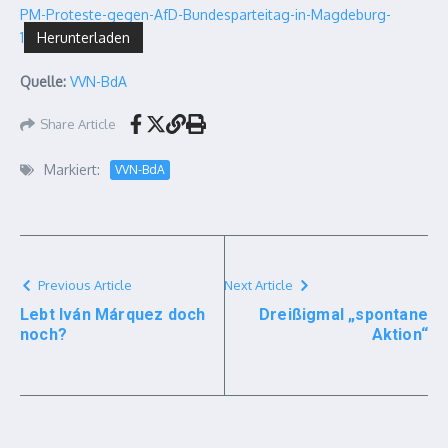
PM-Proteste-gegen-AfD-Bundesparteitag-in-Magdeburg-
1
Herunterladen
Quelle:
VVN-BdA
Share Article
Markiert:
VVN-BdA
Previous Article
Next Article
Lebt Iván Márquez doch
Dreißigmal „spontane
noch?
Aktion“