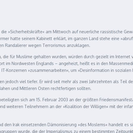
ich die »Sicherheitskräfte« am Mittwoch auf neuerliche rassistische 
rmer hatte seinem Kabinett erklärt, im ganzen Land stehe eine »abruf
hten Randalierer wegen Terrorismus anzuklagen.
 die für Muslime gehalten wurden, würden durch gezielt im Internet
rt im Nordwesten Englands – angeheizt, heißt es in den Massenmedie
d IT-Konzernen »zusammenarbeiten«, um »Desinformation in soziale
n jedoch viel tiefer. Er wird seit mehr als zwei Jahrzehnten als Teil
ahen und Mittleren Osten rechtfertigen sollten.
eiligten sich am 15. Februar 2003 an der größten Friedensmanifestat
 und weiteren Teilnehmern an der »Koalition der Willigen« mit der i
 und den Irak einsetzenden Dämonisierung »des Moslems« handelt es s
ngruppen wurde, die der Imperialismus zu einem bestimmten Zeitpunk