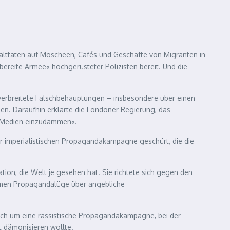
Gewalttaten auf Moscheen, Cafés und Geschäfte von Migranten in
bereite Armee« hochgerüsteter Polizisten bereit. Und die
 verbreitete Falschbehauptungen – insbesondere über einen
n. Daraufhin erklärte die Londoner Regierung, das
n Medien einzudämmen«.
 der imperialistischen Propagandakampagne geschürt, die die
ion, die Welt je gesehen hat. Sie richtete sich gegen den
nfamen Propagandalüge über angebliche
ich um eine rassistische Propagandakampagne, bei der
t dämonisieren wollte.