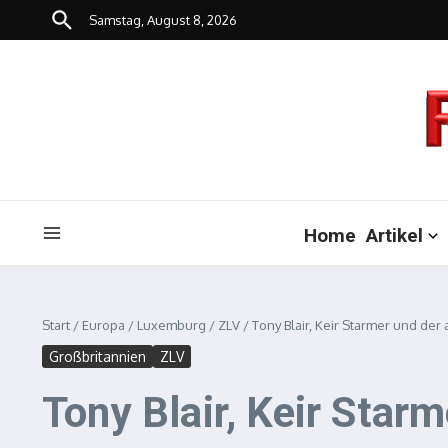
Zum Inhalt springen
Samstag, August 8, 2026
Home
Artikel
Start
/
Europa
/
Luxemburg
/
ZLV
/
Tony Blair, Keir Starmer und de
Großbritannien
ZLV
Tony Blair, Keir Sta