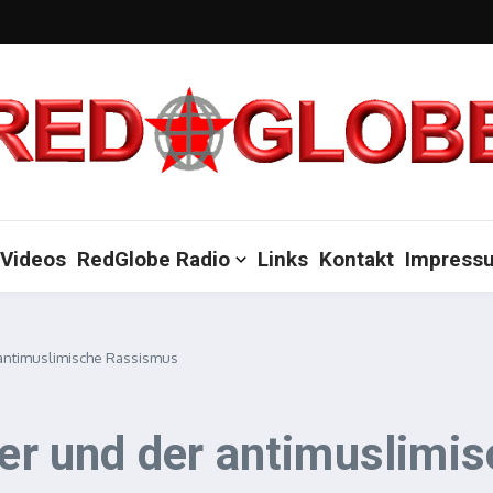
Videos
RedGlobe Radio
Links
Kontakt
Impress
r antimuslimische Rassismus
rmer und der antimuslim