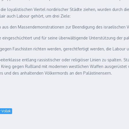
die loyalistischen Viertel nordirischer Städte ziehen, wurden durch 
lair auch Labour gehört, um drei Ziele:
nnien aus den Massendemonstrationen zur Beendigung des israelischen
sse eingeschüchtert und für seine überwältigende Unterstützung der p
r gegen Faschisten richten werden, gerechtfertigt werden, die Labour 
iterklasse entlang rassistischer oder religiöser Linien zu spalten. Sta
im Krieg gegen Rußland mit modernen westlichen Waffen ausgerüstet 
es und des anhaltenden Völkermords an den Palästinensern.
 Vollek