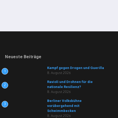
Neueste Beiträge
Kampf gegen Drogen und Guerilla
1
8. August 2026
Ravioli und Drohnen für die
2
nationale Resilienz?
8. August 2026
Berliner Volksbühne
3
vorübergehend mit
Schwimmbecken
8. August 2026