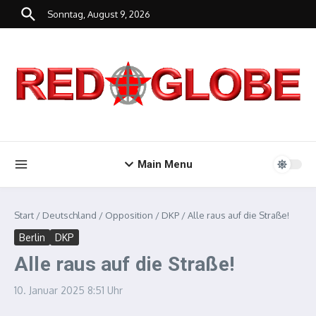
Zum Inhalt springen
Sonntag, August 9, 2026
Main Menu
Start
/
Deutschland
/
Opposition
/
DKP
/
Alle raus auf die Straße!
Berlin
DKP
Alle raus auf die Straße!
10. Januar 2025
8:51 Uhr