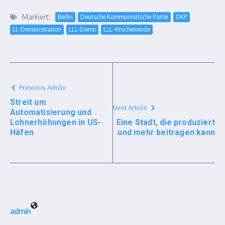
Markiert:
Berlin
Deutsche Kommunistische Partei
DKP
LL-Demonstration
LLL-Demo
LLL-Wochenende
Previous Article
Streit um
Next Article
Automatisierung und
Lohnerhöhungen in US-
Eine Stadt, die produziert
Häfen
und mehr beitragen kann
admin