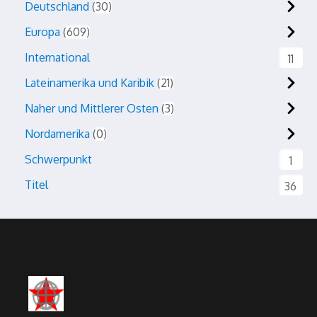
Deutschland
30
Europa
609
International
11
Lateinamerika und Karibik
21
Naher und Mittlerer Osten
3
Nordamerika
0
Schwerpunkt
1
Titel
36