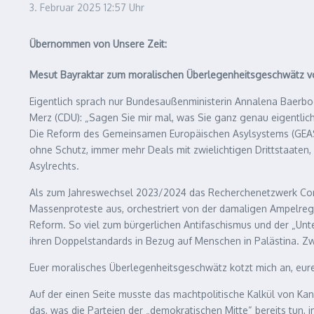
3. Februar 2025
12:57 Uhr
Übernommen von Unsere Zeit:
Mesut Bayraktar zum moralischen Überlegenheitsgeschwätz vo
Eigentlich sprach nur Bundesaußenministerin Annalena Baerbock
Merz (CDU): „Sagen Sie mir mal, was Sie ganz genau eigentlic
Die Reform des Gemeinsamen Europäischen Asylsystems (GEAS) b
ohne Schutz, immer mehr Deals mit zwielichtigen Drittstaate
Asylrechts.
Als zum Jahreswechsel 2023/2024 das Recherchenetzwerk Corre
Massenproteste aus, orchestriert von der damaligen Ampelreg
Reform. So viel zum bürgerlichen Antifaschismus und der „Unte
ihren Doppelstandards in Bezug auf Menschen in Palästina. Zw
Euer moralisches Überlegenheitsgeschwätz kotzt mich an, eure
Auf der einen Seite musste das machtpolitische Kalkül von Kan
das, was die Parteien der „demokratischen Mitte“ bereits tun,