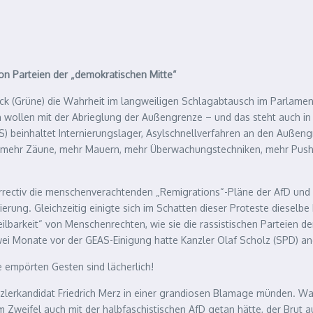
n Parteien der „demokratischen Mitte“
 (Grüne) die Wahrheit im langweiligen Schlagabtausch im Parlament au
h wollen mit der Abrieglung der Außengrenze – und das steht auch in
einhaltet Internierungslager, Asylschnellverfahren an den Außengre
n, mehr Zäune, mehr Mauern, mehr Überwachungstechniken, mehr Push
ctiv die menschenverachtenden „Remigrations“-Pläne der AfD und eini
ierung. Gleichzeitig einigte sich im Schatten dieser Proteste diese
ilbarkeit“ von Menschenrechten, wie sie die rassistischen Parteien 
ei Monate vor der GEAS-Einigung hatte Kanzler Olaf Scholz (SPD) an
 empörten Gesten sind lächerlich!
zlerkandidat Friedrich Merz in einer grandiosen Blamage münden. Was 
 im Zweifel auch mit der halbfaschistischen AfD getan hätte, der Bru