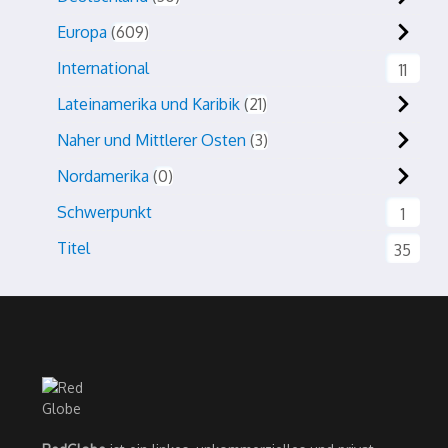
Europa
609
International
11
Lateinamerika und Karibik
21
Naher und Mittlerer Osten
3
Nordamerika
0
Schwerpunkt
1
Titel
35