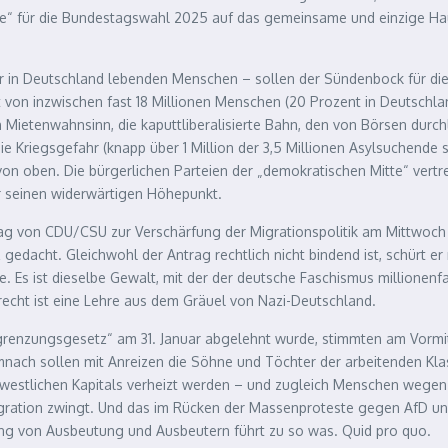
itte“ für die Bundestagswahl 2025 auf das gemeinsame und einzige H
er in Deutschland lebenden Menschen – sollen der Sündenbock für di
 von inzwischen fast 18 Millionen Menschen (20 Prozent in Deutschlan
den Mietenwahnsinn, die kaputtliberalisierte Bahn, den von Börsen dur
e Kriegsgefahr (knapp über 1 Million der 3,5 Millionen Asylsuchende s
n oben. Die bürgerlichen Parteien der „demokratischen Mitte“ vertret
ar seinen widerwärtigen Höhepunkt.
ag von CDU/CSU zur Verschärfung der Migrationspolitik am Mittwo
edacht. Gleichwohl der Antrag rechtlich nicht bindend ist, schürt er r
. Es ist dieselbe Gewalt, mit der der deutsche Faschismus millionenf
echt ist eine Lehre aus dem Gräuel von Nazi-Deutschland.
grenzungsgesetz“ am 31. Januar abgelehnt wurde, stimmten am Vorm
nach sollen mit Anreizen die Söhne und Töchter der arbeitenden Klas
d westlichen Kapitals verheizt werden – und zugleich Menschen wegen 
Migration zwingt. Und das im Rücken der Massenproteste gegen AfD u
ng von Ausbeutung und Ausbeutern führt zu so was. Quid pro quo.