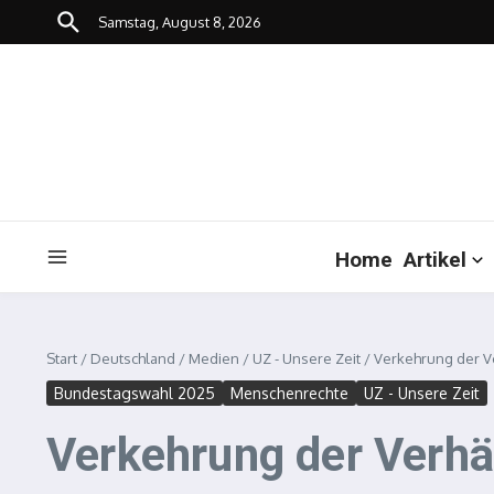
Zum Inhalt springen
Samstag, August 8, 2026
Home
Artikel
Start
/
Deutschland
/
Medien
/
UZ - Unsere Zeit
/
Verkehrung der V
Bundestagswahl 2025
Menschenrechte
UZ - Unsere Zeit
Verkehrung der Verhä