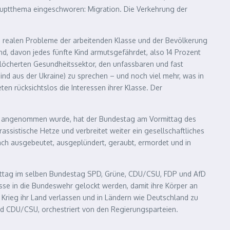
auptthema eingeschworen: Migration. Die Verkehrung der
e realen Probleme der arbeitenden Klasse und der Bevölkerung
d, davon jedes fünfte Kind armutsgefährdet, also 14 Prozent
chlöcherten Gesundheitssektor, den unfassbaren und fast
ind aus der Ukraine) zu sprechen – und noch viel mehr, was in
en rücksichtslos die Interessen ihrer Klasse. Der
ch angenommen wurde, hat der Bundestag am Vormittag des
assistische Hetze und verbreitet weiter ein gesellschaftliches
ach ausgebeutet, ausgeplündert, geraubt, ermordet und in
ittag im selben Bundestag SPD, Grüne, CDU/CSU, FDP und AfD
se in die Bundeswehr gelockt werden, damit ihre Körper an
Krieg ihr Land verlassen und in Ländern wie Deutschland zu
nd CDU/CSU, orchestriert von den Regierungsparteien.