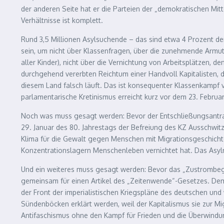
der anderen Seite hat er die Parteien der „demokratischen M
Verhältnisse ist komplett.
Rund 3,5 Millionen Asylsuchende – das sind etwa 4 Prozent d
sein, um nicht über Klassenfragen, über die zunehmende Armut
aller Kinder), nicht über die Vernichtung von Arbeitsplätzen, 
durchgehend vererbten Reichtum einer Handvoll Kapitalisten, di
diesem Land falsch läuft. Das ist konsequenter Klassenkampf vo
parlamentarische Kretinismus erreicht kurz vor dem 23. Febru
Noch was muss gesagt werden: Bevor der Entschließungsantr
29. Januar des 80. Jahrestags der Befreiung des KZ Ausschwitz g
Klima für die Gewalt gegen Menschen mit Migrationsgeschichte
Konzentrationslagern Menschenleben vernichtet hat. Das Asylr
Und ein weiteres muss gesagt werden: Bevor das „Zustrombe
gemeinsam für einen Artikel des „Zeitenwende“-Gesetzes. Dem
der Front der imperialistischen Kriegspläne des deutschen un
Sündenböcken erklärt werden, weil der Kapitalismus sie zur 
Antifaschismus ohne den Kampf für Frieden und die Überwindu