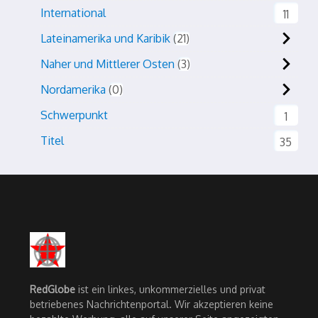
International
11
Lateinamerika und Karibik
21
Naher und Mittlerer Osten
3
Nordamerika
0
Schwerpunkt
1
Titel
35
RedGlobe
ist ein linkes, unkommerzielles und privat
betriebenes Nachrichtenportal. Wir akzeptieren keine