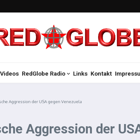
Videos
RedGlobe Radio
Links
Kontakt
Impress
tärische Aggression der USA gegen Venezuela
rische Aggression der U