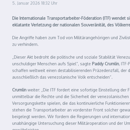
5. Januar 2026
18:32 Uhr
Die Internationale Transportarbeiter-Föderation (ITF) wendet 
eklatante Verletzung der nationalen Souveränität, des Völkerr
Die Angriffe haben zum Tod von Militärangehörigen und Zivili
zu verhindern.
„Dieser Akt bedroht die politische und soziale Stabilität Ven
unschuldiger Menschen aufs Spiel“, sagte
Paddy Crumlin
, ITF
schaffen weltweit einen destabilisierenden Präzedenzfall, der
ausschließlich das venezolanische Volk entscheiden“.
Crumlin
weiter: „Die ITF fordert eine sofortige Einstellung de
unmittelbar die Rechte und die Sicherheit der venezolanischen
Versorgungskette spielen, die das kontinuierliche Funktionier
stehen die Transportarbeiter an vorderster Front solcher gew
beigelegt werden. Wir fordern die Regierungen und internation
unabhängige Untersuchung dieser Militäroperation und der Umst
gewährleisten.