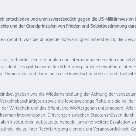
sich entschieden und unmissverständlich gegen die US-Militärinvasion
echts und der Grundprinzipien von Frieden und Selbstbestimmung darst
sten geführt, was die dringende Notwendigkeit unterstreicht, die Ge
ezuelas, gefährdet den regionalen und internationalen Frieden und set
-Präsident. „Es gibt keinerlei Rechtfertigung für eine bewaffnete Inte
 die Demokratie und damit auch die Gewerkschaftsrechte und -freihei
r Feindseligkeiten und die Wiederherstellung der Achtung der venezo
 Verkehrsbeschäftigten sowie die lebenswichtige Rolle, die sie bei de
en der Wirtschaft und das öffentliche Wohlergehen untermauern. Wie in
altsamen Interventionen. Differenzen zwischen Staaten müssen durch
alen Institutionen auf, jetzt zu handeln, um eine weitere Eskalation
ände, die zu ihrer Rechtfertigung dienten, um Verantwortlichkeit, Ge