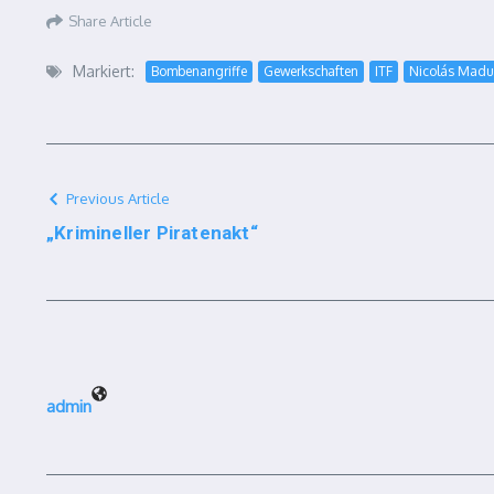
Share Article
Markiert:
Bombenangriffe
Gewerkschaften
ITF
Nicolás Madu
Previous Article
„Krimineller Piratenakt“
admin