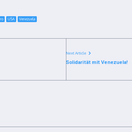
ro
USA
Venezuela
Next Article
Solidarität mit Venezuela!