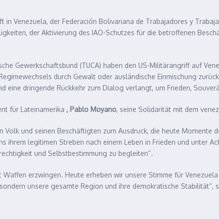
aft in Venezuela, der Federación Bolivariana de Trabajadores y Trabaj
igkeiten, der Aktivierung des IAO-Schutzes für die betroffenen Besch
sche Gewerkschaftsbund (TUCA) haben den US-Militärangriff auf Vene
s Regimewechsels durch Gewalt oder ausländische Einmischung zurückg
und eine dringende Rückkehr zum Dialog verlangt, um Frieden, Souver
ent für Lateinamerika
, Pablo Moyano
, seine Solidarität mit dem ven
hen Volk und seinen Beschäftigten zum Ausdruck, die heute Momente 
ns ihrem legitimen Streben nach einem Leben in Frieden und unter Ach
erechtigkeit und Selbstbestimmung zu begleiten“.
 mit Waffen erzwingen. Heute erheben wir unsere Stimme für Venezuela 
, sondern unsere gesamte Region und ihre demokratische Stabilität“, 