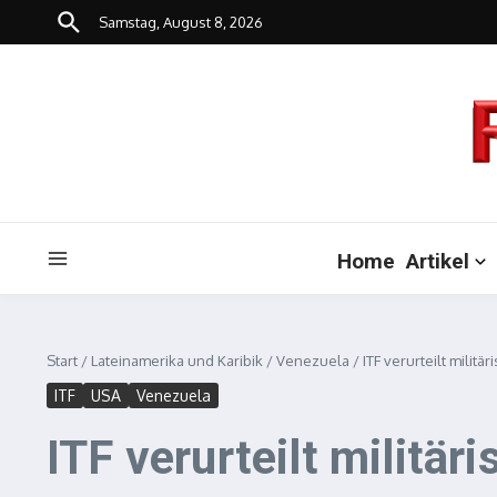
Zum Inhalt springen
Samstag, August 8, 2026
Home
Artikel
Start
/
Lateinamerika und Karibik
/
Venezuela
/
ITF verurteilt mili
ITF
USA
Venezuela
ITF verurteilt militä