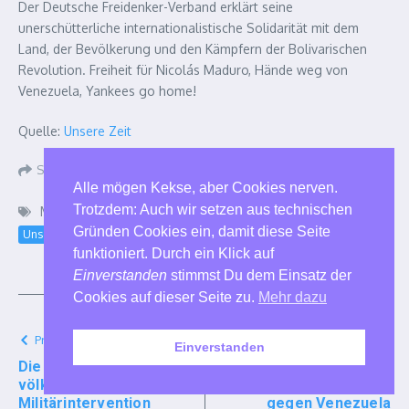
Der Deutsche Freidenker-Verband erklärt seine
unerschütterliche internationalistische Solidarität mit dem
Land, der Bevölkerung und den Kämpfern der Bolivarischen
Revolution. Freiheit für Nicolás Maduro, Hände weg von
Venezuela, Yankees go home!
Quelle:
Unsere Zeit
Share Article
Alle mögen Kekse, aber Cookies nerven.
Trotzdem: Auch wir setzen aus technischen
Markiert:
Bombenangriffe
Kuba
Nicolás Maduro
Gründen Cookies ein, damit diese Seite
Unsere Zeit
USA
Venezuela
funktioniert. Durch ein Klick auf
Einverstanden
stimmst Du dem Einsatz der
Cookies auf dieser Seite zu.
Mehr dazu
Previous Article
Next Article
Einverstanden
Die IPPNW verurteilt
ITF verurteilt militärische
völkerrechtswidrige
Aggression der USA
Militärintervention
gegen Venezuela