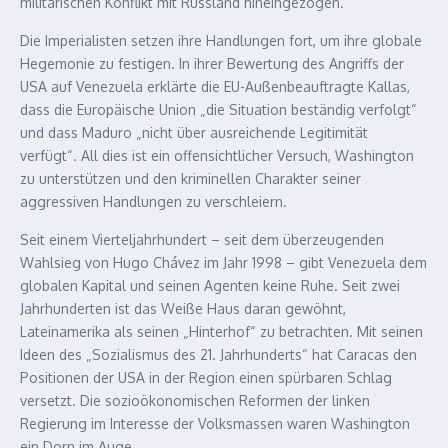
militärischen Konflikt mit Russland hineingezogen.
Die Imperialisten setzen ihre Handlungen fort, um ihre globale
Hegemonie zu festigen. In ihrer Bewertung des Angriffs der
USA auf Venezuela erklärte die EU-Außenbeauftragte Kallas,
dass die Europäische Union „die Situation beständig verfolgt“
und dass Maduro „nicht über ausreichende Legitimität
verfügt“. All dies ist ein offensichtlicher Versuch, Washington
zu unterstützen und den kriminellen Charakter seiner
aggressiven Handlungen zu verschleiern.
Seit einem Vierteljahrhundert – seit dem überzeugenden
Wahlsieg von Hugo Chávez im Jahr 1998 – gibt Venezuela dem
globalen Kapital und seinen Agenten keine Ruhe. Seit zwei
Jahrhunderten ist das Weiße Haus daran gewöhnt,
Lateinamerika als seinen „Hinterhof“ zu betrachten. Mit seinen
Ideen des „Sozialismus des 21. Jahrhunderts“ hat Caracas den
Positionen der USA in der Region einen spürbaren Schlag
versetzt. Die sozioökonomischen Reformen der linken
Regierung im Interesse der Volksmassen waren Washington
ein Dorn im Auge.