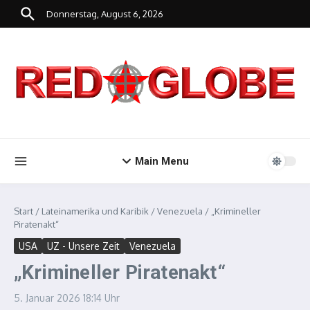
Zum Inhalt springen
Donnerstag, August 6, 2026
Main Menu
Start
/
Lateinamerika und Karibik
/
Venezuela
/
„Krimineller
Piratenakt“
USA
UZ - Unsere Zeit
Venezuela
„Krimineller Piratenakt“
5. Januar 2026
18:14 Uhr