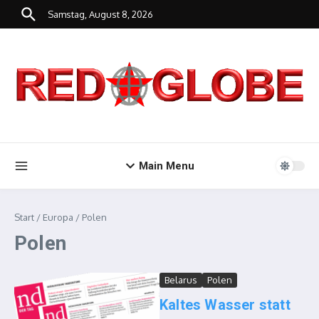
Zum Inhalt springen
Samstag, August 8, 2026
Main Menu
Start
/
Europa
/
Polen
Polen
Belarus
Polen
Kaltes Wasser statt