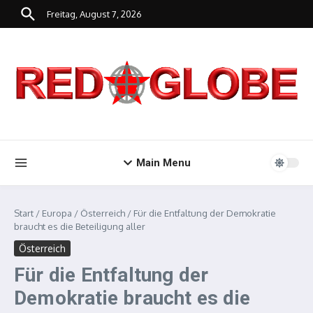
Zum Inhalt springen
Freitag, August 7, 2026
Main Menu
Start
/
Europa
/
Österreich
/
Für die Entfaltung der Demokratie
braucht es die Beteiligung aller
Österreich
Für die Entfaltung der
Demokratie braucht es die