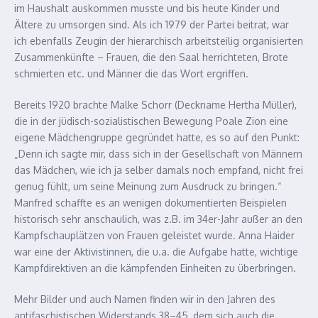
im Haushalt auskommen musste und bis heute Kinder und
Ältere zu umsorgen sind. Als ich 1979 der Partei beitrat, war
ich ebenfalls Zeugin der hierarchisch arbeitsteilig organisierten
Zusammenkünfte – Frauen, die den Saal herrichteten, Brote
schmierten etc. und Männer die das Wort ergriffen.
Bereits 1920 brachte Malke Schorr (Deckname Hertha Müller),
die in der jüdisch-sozialistischen Bewegung Poale Zion eine
eigene Mädchengruppe gegründet hatte, es so auf den Punkt:
„Denn ich sagte mir, dass sich in der Gesellschaft von Männern
das Mädchen, wie ich ja selber damals noch empfand, nicht frei
genug fühlt, um seine Meinung zum Ausdruck zu bringen.“
Manfred schaffte es an wenigen dokumentierten Beispielen
historisch sehr anschaulich, was z.B. im 34er-Jahr außer an den
Kampfschauplätzen von Frauen geleistet wurde. Anna Haider
war eine der Aktivistinnen, die u.a. die Aufgabe hatte, wichtige
Kampfdirektiven an die kämpfenden Einheiten zu überbringen.
Mehr Bilder und auch Namen finden wir in den Jahren des
antifaschistischen Widerstands 38–45, dem sich auch die