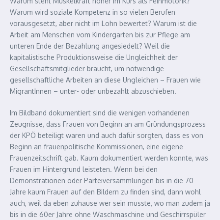
Warum steht Muskelkraft höher im Kurs als Feinmotorik?
Warum wird soziale Kompetenz in so vielen Berufen
vorausgesetzt, aber nicht im Lohn bewertet? Warum ist die
Arbeit am Menschen vom Kindergarten bis zur Pflege am
unteren Ende der Bezahlung angesiedelt? Weil die
kapitalistische Produktionsweise die Ungleichheit der
Gesellschaftsmit­glieder braucht, um notwendige
gesellschaftliche Arbeiten an diese Ungleichen – Frauen wie
MigrantInnen – unter- oder unbezahlt abzuschieben.
Im Bildband dokumentiert sind die wenigen vorhandenen
Zeugnisse, dass Frauen von Beginn an am Gründungsprozess
der KPÖ beteiligt waren und auch dafür sorgten, dass es von
Beginn an frauenpolitische Kommissionen, eine eigene
Frauenzeitschrift gab. Kaum dokumentiert werden konnte, was
Frauen im Hintergrund leisteten. Wenn bei den
Demonstrationen oder Parteiversammlungen bis in die 70
Jahre kaum Frauen auf den Bildern zu finden sind, dann wohl
auch, weil da eben zuhause wer sein musste, wo man zudem ja
bis in die 60er Jahre ohne Waschmaschine und Geschirrspüler