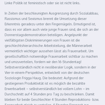
Linke Politik ist feministisch oder sie ist nicht links.
In Zeiten der beschleunigten Ausgrenzung durch Sozialabbau,
Rassismus und Sexismus brennt die Umsetzung dieser
Erkenntnis geradezu unter den Fingernägeln. Ermutigend ist,
dass es vor allem auch viele junge Frauen sind, die sich an der
Donnerstagsde­monstration beteiligen. Angelpunkt der
vielfältigsten Diskriminierungen von Frauen ist die
geschlechtshi­erarchische Arbeitsteilung, die Männerarbeit
vermeintlich wichtiger aussehen lässt als Frauenarbeit. Um
gesellschaftlich notwendige Frauenarbeit sichtbar zu machen
und umzuverteilen, fordern wir den 16-Stundentag!
Selbstverständlich nicht in neoliberaler Logik, sondern in der
Vier-in-einem-Perspektive, entwickelt von der deutschen
Soziologin Frigga Haug. Die bedeutet: Aufgrund der
gestiegenen Produktivität ist es möglich die bezahlte
Erwerbsarbeit – selbstverständlich bei vollem Lohn – im
Durchschnitt auf 4 Stunden pro Tag zu beschränken. Damit
blieben für beide Geschlechter 4 Stunden Reproduktions- bzw.
Sorgearbeit gleich zu verteilen, 4 Stunden Eigenzeit zur