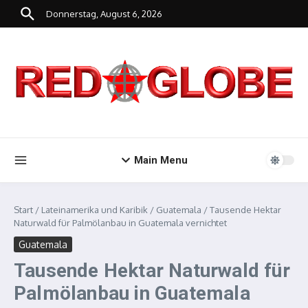
Zum Inhalt springen
Donnerstag, August 6, 2026
Main Menu
Start
/
Lateinamerika und Karibik
/
Guatemala
/
Tausende Hektar
Naturwald für Palmölanbau in Guatemala vernichtet
Guatemala
Tausende Hektar Naturwald für
Palmölanbau in Guatemala