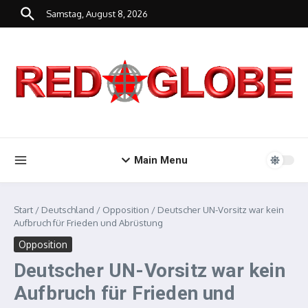
Zum Inhalt springen
Samstag, August 8, 2026
Main Menu
Start
/
Deutschland
/
Opposition
/
Deutscher UN-Vorsitz war kein
Aufbruch für Frieden und Abrüstung
Opposition
Deutscher UN-Vorsitz war kein
Aufbruch für Frieden und