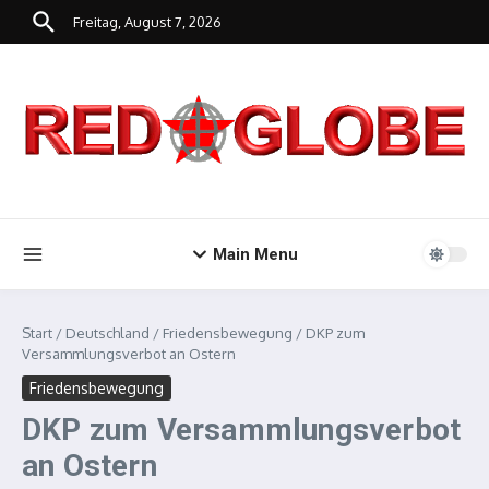
Zum Inhalt springen
Freitag, August 7, 2026
Main Menu
Start
/
Deutschland
/
Friedensbewegung
/
DKP zum
Versammlungsverbot an Ostern
Friedensbewegung
DKP zum Versammlungsverbot
an Ostern