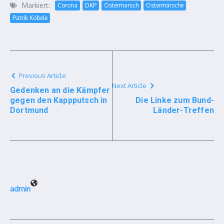
Markiert:
Corona
DKP
Ostermarsch
Ostermärsche
Patrik Köbele
Previous Article
Next Article
Gedenken an die Kämpfer
gegen den Kappputsch in
Die Linke zum Bund-
Dortmund
Länder-Treffen
admin