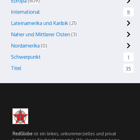
Europa
609
International
11
Lateinamerika und Karibik
21
Naher und Mittlerer Osten
3
Nordamerika
0
Schwerpunkt
1
Titel
35
RedGlobe
ist ein linkes, unkommerzielles und privat