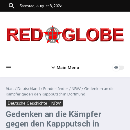
Zum Inhalt springen
Samstag, August 8, 2026
Main Menu
Start
/
Deutschland
/
Bundesländer
/
NRW
/
Gedenken an die
Kämpfer gegen den Kappputsch in Dortmund
Deutsche Geschichte
NRW
Gedenken an die Kämpfer
gegen den Kappputsch in