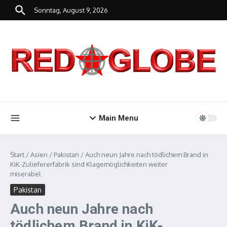
Zum Inhalt springen
Sonntag, August 9, 2026
Main Menu
Start
/
Asien
/
Pakistan
/
Auch neun Jahre nach tödlichem Brand in
KiK-Zuliefererfabrik sind Klagemöglichkeiten weiter
miserabel
Pakistan
Auch neun Jahre nach
tödlichem Brand in KiK-