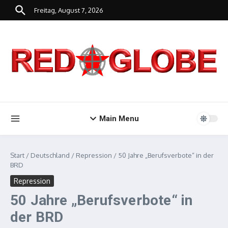
Zum Inhalt springen
Freitag, August 7, 2026
Main Menu
Start
/
Deutschland
/
Repression
/
50 Jahre „Berufsverbote“ in der
BRD
Repression
50 Jahre „Berufsverbote“ in
der BRD