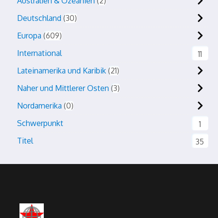
Australien & Ozeanien
2
Deutschland
30
Europa
609
International
11
Lateinamerika und Karibik
21
Naher und Mittlerer Osten
3
Nordamerika
0
Schwerpunkt
1
Titel
35