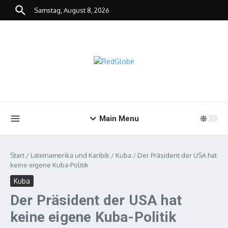
Zum Inhalt springen
Samstag, August 8, 2026
Main Menu
Start
/
Lateinamerika und Karibik
/
Kuba
/
Der Präsident der USA hat
keine eigene Kuba-Politik
Kuba
Der Präsident der USA hat
keine eigene Kuba-Politik