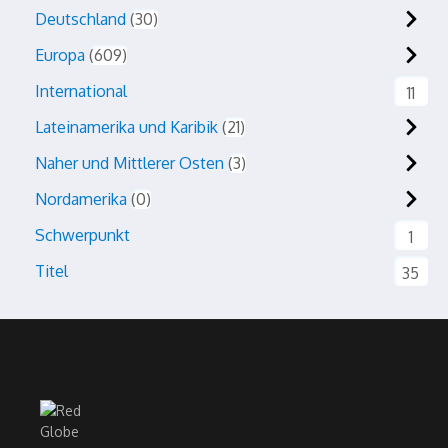
Deutschland
30
Europa
609
International
11
Lateinamerika und Karibik
21
Naher und Mittlerer Osten
3
Nordamerika
0
Schwerpunkt
1
Titel
35