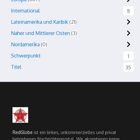
International
11
Lateinamerika und Karibik
21
Naher und Mittlerer Osten
3
Nordamerika
0
Schwerpunkt
1
Titel
35
RedGlobe
ist ein linkes, unkommerzielles und privat
betriebenes Nachrichtenportal. Wir akzeptieren keine