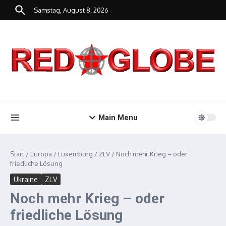
Zum Inhalt springen
Samstag, August 8, 2026
Main Menu
Start
/
Europa
/
Luxemburg
/
ZLV
/
Noch mehr Krieg – oder
friedliche Lösung
Ukraine
ZLV
Noch mehr Krieg – oder
friedliche Lösung