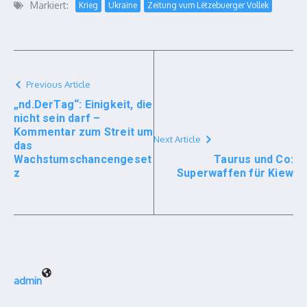
Markiert:
Krieg
Ukraine
Zeitung vum Lëtzebuerger Vollek
Previous Article
„nd.DerTag“: Einigkeit, die
nicht sein darf –
Kommentar zum Streit um
Next Article
das
Wachstumschancengeset
Taurus und Co:
z
Superwaffen für Kiew
admin