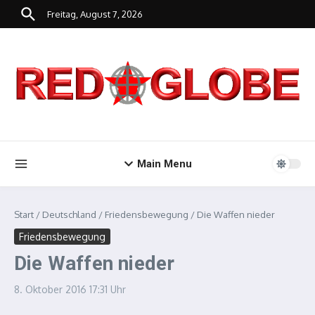
Zum Inhalt springen
Freitag, August 7, 2026
Main Menu
Start
/
Deutschland
/
Friedensbewegung
/
Die Waffen nieder
Friedensbewegung
Die Waffen nieder
8. Oktober 2016
17:31 Uhr