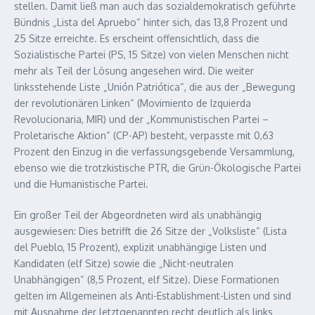
stellen. Damit ließ man auch das sozialdemokratisch geführte
Bündnis „Lista del Apruebo“ hinter sich, das 13,8 Prozent und
25 Sitze erreichte. Es erscheint offensichtlich, dass die
Sozialistische Partei (PS, 15 Sitze) von vielen Menschen nicht
mehr als Teil der Lösung angesehen wird. Die weiter
linksstehende Liste „Unión Patriótica“, die aus der „Bewegung
der revolutionären Linken“ (Movimiento de Izquierda
Revolucionaria, MIR) und der „Kommunistischen Partei –
Proletarische Aktion“ (CP-AP) besteht, verpasste mit 0,63
Prozent den Einzug in die verfassungsgebende Versammlung,
ebenso wie die trotzkistische PTR, die Grün-Ökologische Partei
und die Humanistische Partei.
Ein großer Teil der Abgeordneten wird als unabhängig
ausgewiesen: Dies betrifft die 26 Sitze der „Volksliste“ (Lista
del Pueblo, 15 Prozent), explizit unabhängige Listen und
Kandidaten (elf Sitze) sowie die „Nicht-neutralen
Unabhängigen“ (8,5 Prozent, elf Sitze). Diese Formationen
gelten im Allgemeinen als Anti-Establishment-Listen und sind
mit Ausnahme der letztgenannten recht deutlich als links