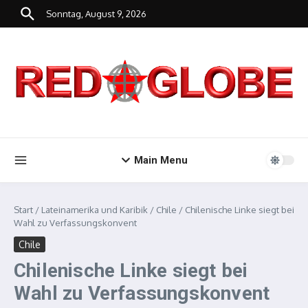
Zum Inhalt springen
Sonntag, August 9, 2026
Main Menu
Start
/
Lateinamerika und Karibik
/
Chile
/
Chilenische Linke siegt bei
Wahl zu Verfassungskonvent
Chile
Chilenische Linke siegt bei
Wahl zu Verfassungskonvent