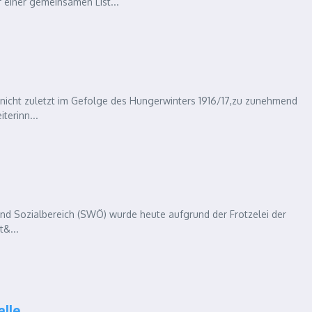
einer gemeinsamen List...
n, nicht zuletzt im Gefolge des Hungerwinters 1916/17,zu zunehmend
terinn...
nd Sozialbereich (SWÖ) wurde heute aufgrund der Frotzelei der
t&...
alle