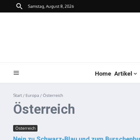
Zum Inhalt springen
Samstag, August 8, 2026
Home
Artikel
Start
/
Europa
/
Österreich
Österreich
Österreich
Nein zu Schwarz-Blau und zum Burschenbund