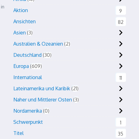
 in
Aktion
9
Ansichten
82
Asien
3
Australien & Ozeanien
2
Deutschland
30
Europa
609
International
11
Lateinamerika und Karibik
21
Naher und Mittlerer Osten
3
Nordamerika
0
Schwerpunkt
1
Titel
35