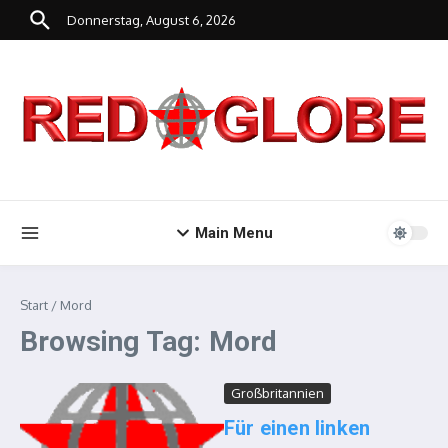
Zum Inhalt springen
Donnerstag, August 6, 2026
Main Menu
Start
/
Mord
Browsing Tag: Mord
Großbritannien
Für einen linken