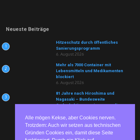
Neueste Beiträge
Hitzeschutz durch öffentliches
1
Sanierungsprogramm
6. August 2026
Mehr als 7000 Container mit
2
Lebensmitteln und Medikamenten
blockiert
6. August 2026
81 Jahre nach Hiroshima und
3
Nagasaki – Bundesweite
Gedenkaktionen erinnern an die
Opfer von Atomwaffen
6. August 2026
Alle mögen Kekse, aber Cookies nerven.
Trotzdem: Auch wir setzen aus technischen
Gründen Cookies ein, damit diese Seite