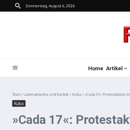
Zum Inhalt springen
Donnerstag, August 6, 2026
Home
Artikel
Start
/
Lateinamerika und Karibik
/
Kuba
/
»Cada 17«: Protestaktion i
Kuba
»Cada 17«: Protestak