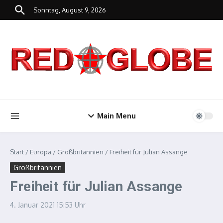
Zum Inhalt springen
Sonntag, August 9, 2026
Main Menu
Start
/
Europa
/
Großbritannien
/
Freiheit für Julian Assange
Großbritannien
Freiheit für Julian Assange
4. Januar 2021
15:53 Uhr