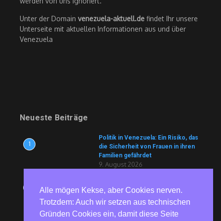
werden von uns ignoriert.
Unter der Domain
venezuela-aktuell.de
findet Ihr unsere
Unterseite mit aktuellen Informationen aus und über
Venezuela
Neueste Beiträge
Politik in Venezuela: Ein Risiko, das
1
die Sicherheit von Frauen in ihren
Familien gefährdet
9. August 2026
Europapolitiker Günther zu EU-
2
Alle mögen Kekse, aber Cookies nerven.
Haushalt: Merz und Konsorten sind
keine Retter, sondern die
Trotzdem: Auch wir setzen aus technischen
Architekten der Krise
Gründen Cookies ein, damit diese Seite
8. August 2026