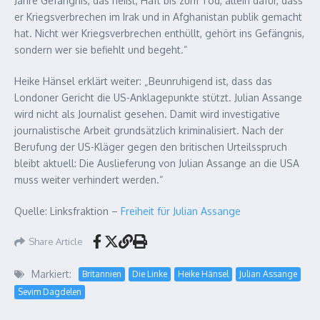
Jahre Gefängnis, das heißt, Haft bis zum Tod, allein dafür, dass
er Kriegsverbrechen im Irak und in Afghanistan publik gemacht
hat. Nicht wer Kriegsverbrechen enthüllt, gehört ins Gefängnis,
sondern wer sie befiehlt und begeht.“
Heike Hänsel erklärt weiter: „Beunruhigend ist, dass das
Londoner Gericht die US-Anklagepunkte stützt. Julian Assange
wird nicht als Journalist gesehen. Damit wird investigative
journalistische Arbeit grundsätzlich kriminalisiert. Nach der
Berufung der US-Kläger gegen den britischen Urteilsspruch
bleibt aktuell: Die Auslieferung von Julian Assange an die USA
muss weiter verhindert werden.“
Quelle: Linksfraktion –
Freiheit für Julian Assange
Share Article
Markiert:
Britannien
Die Linke
Heike Hänsel
Julian Assange
Sevim Dagdelen