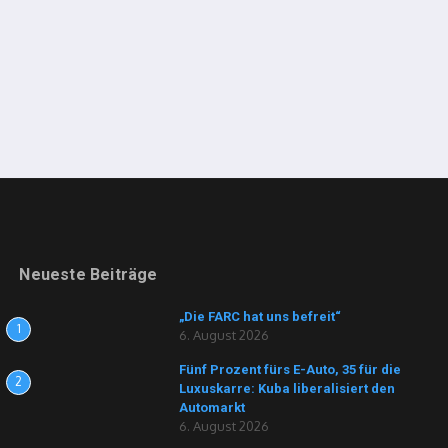
Neueste Beiträge
„Die FARC hat uns befreit“
1
6. August 2026
Fünf Prozent fürs E-Auto, 35 für die
2
Luxuskarre: Kuba liberalisiert den
Automarkt
6. August 2026