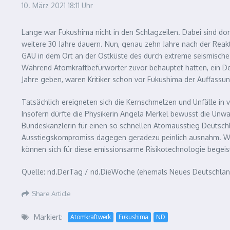
10. März 2021
18:11 Uhr
Lange war Fukushima nicht in den Schlagzeilen. Dabei sind do
weitere 30 Jahre dauern. Nun, genau zehn Jahre nach der Reak
GAU in dem Ort an der Ostküste des durch extreme seismische 
Während Atomkraftbefürworter zuvor behauptet hatten, ein De
Jahre geben, waren Kritiker schon vor Fukushima der Auffassun
Tatsächlich ereigneten sich die Kernschmelzen und Unfälle in 
Insofern dürfte die Physikerin Angela Merkel bewusst die Unw
Bundeskanzlerin für einen so schnellen Atomausstieg Deutsch
Ausstiegskompromiss dagegen geradezu peinlich ausnahm. Wel
können sich für diese emissionsarme Risikotechnologie begeis
Quelle: nd.DerTag / nd.DieWoche (ehemals Neues Deutschla
Share Article
Markiert:
Atomkraftwerk
Fukushima
ND