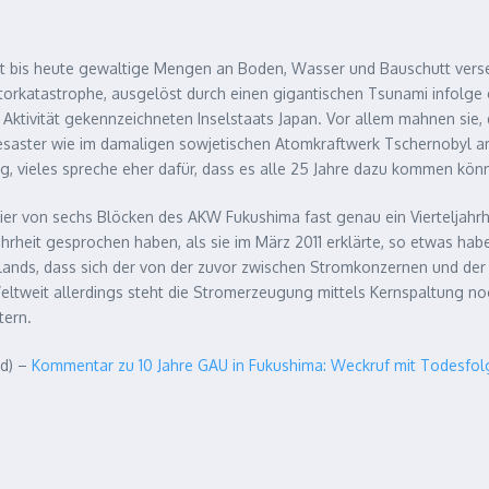
rt bis heute gewaltige Mengen an Boden, Wasser und Bauschutt verse
torkatastrophe, ausgelöst durch einen gigantischen Tsunami infolge
Aktivität gekennzeichneten Inselstaats Japan. Vor allem mahnen sie,
saster wie im damaligen sowjetischen Atomkraftwerk Tschernobyl am 
g, vieles spreche eher dafür, dass es alle 25 Jahre dazu kommen kön
vier von sechs Blöcken des AKW Fukushima fast genau ein Vierteljahr
ahrheit gesprochen haben, als sie im März 2011 erklärte, so etwas ha
lands, dass sich der von der zuvor zwischen Stromkonzernen und de
tweit allerdings steht die Stromerzeugung mittels Kernspaltung no
tern.
nd) –
Kommentar zu 10 Jahre GAU in Fukushima: Weckruf mit Todesfol