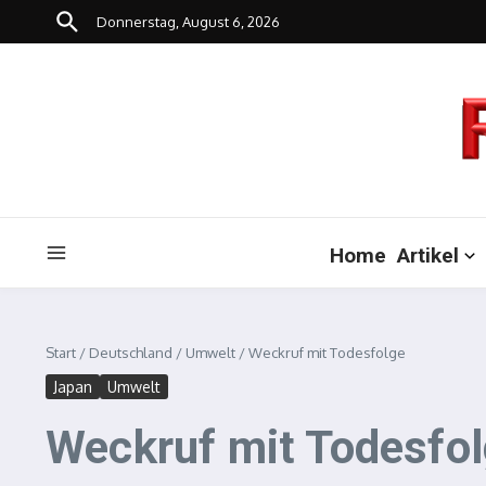
Zum Inhalt springen
Donnerstag, August 6, 2026
Home
Artikel
Start
/
Deutschland
/
Umwelt
/
Weckruf mit Todesfolge
Japan
Umwelt
Weckruf mit Todesfo