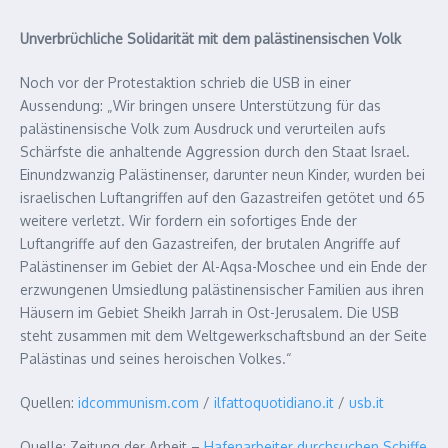
Unverbrüchliche Solidarität mit dem palästinensischen Volk
Noch vor der Protestaktion schrieb die USB in einer
Aussendung: „Wir bringen unsere Unterstützung für das
palästinensische Volk zum Ausdruck und verurteilen aufs
Schärfste die anhaltende Aggression durch den Staat Israel.
Einundzwanzig Palästinenser, darunter neun Kinder, wurden bei
israelischen Luftangriffen auf den Gazastreifen getötet und 65
weitere verletzt. Wir fordern ein sofortiges Ende der
Luftangriffe auf den Gazastreifen, der brutalen Angriffe auf
Palästinenser im Gebiet der Al-Aqsa-Moschee und ein Ende der
erzwungenen Umsiedlung palästinensischer Familien aus ihren
Häusern im Gebiet Sheikh Jarrah in Ost-Jerusalem. Die USB
steht zusammen mit dem Weltgewerkschaftsbund an der Seite
Palästinas und seines heroischen Volkes.“
Quellen:
idcommunism.com
/
ilfattoquotidiano.it
/
usb.it
Quelle: Zeitung der Arbeit –
Hafenarbeiter durchsuchen Schiffe