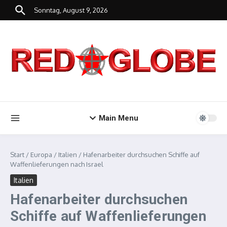
Zum Inhalt springen
Sonntag, August 9, 2026
Main Menu
Start
/
Europa
/
Italien
/
Hafenarbeiter durchsuchen Schiffe auf
Waffenlieferungen nach Israel
Italien
Hafenarbeiter durchsuchen
Schiffe auf Waffenlieferungen