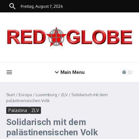
Zum Inhalt springen
Freitag, August 7, 2026
Main Menu
Start
/
Europa
/
Luxemburg
/
ZLV
/
Solidarisch mit dem
palästinensischen Volk
Palästina
ZLV
Solidarisch mit dem
palästinensischen Volk