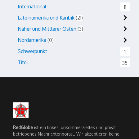
International
11
Lateinamerika und Karibik
21
Naher und Mittlerer Osten
3
Nordamerika
0
Schwerpunkt
1
Titel
35
RedGlobe
ist ein linkes, unkommerzielles und privat
betriebenes Nachrichtenportal. Wir akzeptieren keine