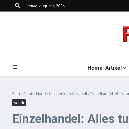
Zum Inhalt springen
Freitag, August 7, 2026
Home
Artikel
Start
/
Deutschland
/
Klassenkampf
/
ver.di
/
Einzelhandel: Alles tu
ver.di
Einzelhandel: Alles t