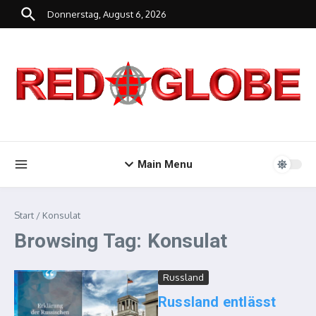
Zum Inhalt springen
Donnerstag, August 6, 2026
Main Menu
Start
/
Konsulat
Browsing Tag: Konsulat
Russland
Russland entlässt